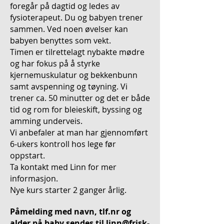
foregår på dagtid og ledes av
fysioterapeut. Du og babyen trener
sammen. Ved noen øvelser kan
babyen benyttes som vekt.
Timen er tilrettelagt nybakte mødre
og har fokus på å styrke
kjernemuskulatur og bekkenbunn
samt avspenning og tøyning. Vi
trener ca. 50 minutter og det er både
tid og rom for bleieskift, byssing og
amming underveis.
Vi anbefaler at man har gjennomført
6-ukers kontroll hos lege før
oppstart.
Ta kontakt med Linn for mer
informasjon.
Nye kurs starter 2 ganger årlig.
Påmelding med navn, tlf.nr og
alder på baby sendes til
linn@frisk-