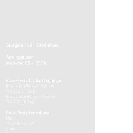
Storgata 133 | 2390 Moelv
Åpningstider:
man-fre: 08 - 15.30
Frisk-Fysio for barn og unge
Email:
ida@frisk-fysio.no
Tlf:
992 80 341
Email:
elin@frisk-fysio.no
Tlf:
992 80 340
Frisk-Fysio for voksne
Marit
Tlf:
459 54 147
Linn