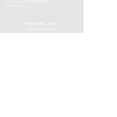
Email:
linn@frisk-fysio.no
Tlf:
459 54 146
Kontakt oss